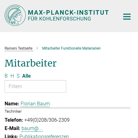
Hauptinhalt
Rainers Testseite
Mitarbeiter Funktionelle Materialien
Mitarbeiter
B
H
S
Alle
Florian Baum
Techniker
+49(0)208/306-2309
baum@...
Publikationsreferenzen