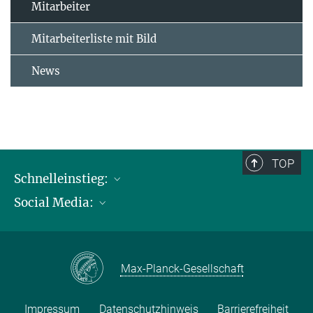
Mitarbeiter
Mitarbeiterliste mit Bild
News
TOP
Schnelleinstieg:
Social Media:
Publikationen
Max-Planck-Gesellschaft
Facebook
Kontakt und Anfahrtsbeschreibung
Instagram
Max-Planck-Gesellschaft
LinkedIN
Youtube
Impressum
Datenschutzhinweis
Barrierefreiheit