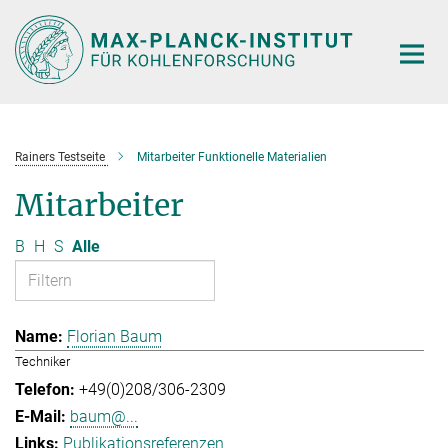
Hauptinhalt
Rainers Testseite
Mitarbeiter Funktionelle Materialien
Mitarbeiter
B
H
S
Alle
Florian Baum
Techniker
+49(0)208/306-2309
baum@...
Publikationsreferenzen