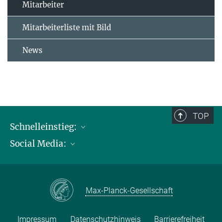
Mitarbeiter
Mitarbeiterliste mit Bild
News
TOP
Schnelleinstieg:
Social Media:
Publikationen
Max-Planck-Gesellschaft
Facebook
Kontakt und Anfahrtsbeschreibung
Instagram
Max-Planck-Gesellschaft
LinkedIN
Youtube
Impressum
Datenschutzhinweis
Barrierefreiheit