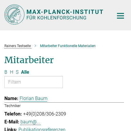
Hauptinhalt
Rainers Testseite
Mitarbeiter Funktionelle Materialien
Mitarbeiter
B
H
S
Alle
Florian Baum
Techniker
+49(0)208/306-2309
baum@...
Publikationsreferenzen