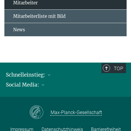
Mitarbeiter
Mitarbeiterliste mit Bild
News
TOP
Schnelleinstieg:
Social Media:
Publikationen
Max-Planck-Gesellschaft
Facebook
Kontakt und Anfahrtsbeschreibung
Instagram
Max-Planck-Gesellschaft
LinkedIN
Youtube
Impressum
Datenschutzhinweis
Barrierefreiheit