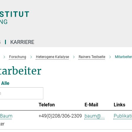
G
KARRIERE
Forschung
Heterogene Katalyse
Rainers Testseite
Mitarbeiter
arbeiter
Alle
Telefon
E-Mail
Links
n Baum
+49(0)208/306-2309
baum@...
Publikat
er