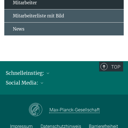
Mitarbeiter
Mitarbeiterliste mit Bild
News
TOP
Schnelleinstieg:
Social Media:
Publikationen
Max-Planck-Gesellschaft
Facebook
Kontakt und Anfahrtsbeschreibung
Instagram
Max-Planck-Gesellschaft
LinkedIN
Youtube
Impressum
Datenschutzhinweis
Barrierefreiheit