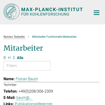
Hauptinhalt
Rainers Testseite
Mitarbeiter Funktionelle Materialien
Mitarbeiter
B
H
S
Alle
Florian Baum
Techniker
+49(0)208/306-2309
baum@...
Publikationsreferenzen