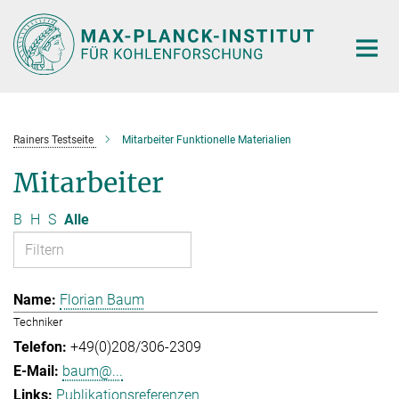
Hauptinhalt
Rainers Testseite
Mitarbeiter Funktionelle Materialien
Mitarbeiter
B
H
S
Alle
Florian Baum
Techniker
+49(0)208/306-2309
baum@...
Publikationsreferenzen