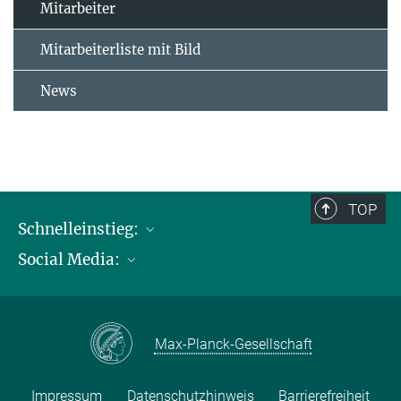
Mitarbeiter
Mitarbeiterliste mit Bild
News
TOP
Schnelleinstieg:
Social Media:
Publikationen
Max-Planck-Gesellschaft
Facebook
Kontakt und Anfahrtsbeschreibung
Instagram
Max-Planck-Gesellschaft
LinkedIN
Youtube
Impressum
Datenschutzhinweis
Barrierefreiheit