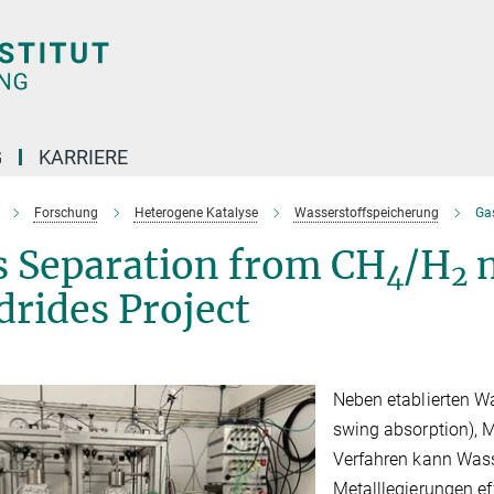
G
KARRIERE
Forschung
Heterogene Katalyse
Wasserstoffspeicherung
Ga
s Separation from CH
/H
m
4
2
rides Project
Neben etablierten W
swing absorption),
Verfahren kann Wasse
Metalllegierungen e