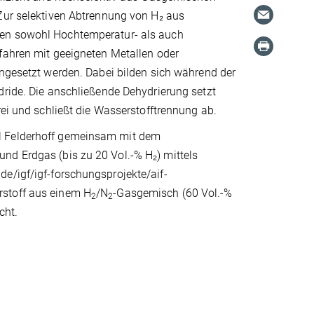
Zur selektiven Abtrennung von H₂ aus
n sowohl Hochtemperatur- als auch
fahren mit geeigneten Metallen oder
ngesetzt werden. Dabei bilden sich während der
dride. Die anschließende Dehydrierung setzt
rei und schließt die Wasserstofftrennung ab.
el Felderhoff gemeinsam mit dem
nd Erdgas (bis zu 20 Vol.-% H₂) mittels
e/igf/igf-forschungsprojekte/aif-
rstoff aus einem H
/N
-Gasgemisch (60 Vol.-%
2
2
cht.