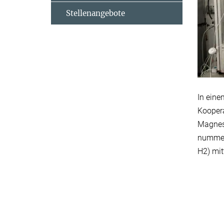
Stellenangebote
In eine
Koopera
Magnesi
nummer/
H2) mit