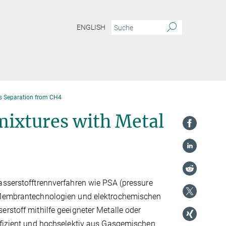
ENGLISH
s Separation from CH4
ixtures with Metal
asserstofftrennverfahren wie PSA (pressure
 Membrantechnologien und elektrochemischen
rstoff mithilfe geeigneter Metalle oder
ffizient und hochselektiv aus Gasgemischen