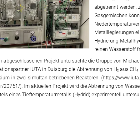
abgetrennt werden. 
Gasgemischen könne
Niedertemperaturver
Metalllegierungen ei
Hydrierung Metallhy
reinen Wasserstoff f
m abgeschlossenen Projekt untersuchte die Gruppe von Micha
tionspartner IUTA in Duisburg die Abtrennung von H₂ aus CH₄ u
um in zwei simultan betriebenen Reaktoren. (https://www.iuta.d
20761/). Im aktuellen Projekt wird die Abtrennung von Wasse
tels eines Tieftemperaturmetalls (Hydrid) experimentell untersu