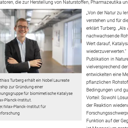
atoren, die zur Herstellung von Naturstoffen, Pharmazeutika 
„Von der Natur zu ler
verstehen und für d
erklärt Turberg. „Al
nachwachsende Rohst
Wert darauf, Kataly
wiederzuverwerten.“
Publikation in Natu
vielversprechend der
entwickelten eine Me
thias Turberg erhält ein Nobel Laureate
pflanzlichen Rohstof
ship zur Gründung einer
Bedingungen und gut 
hungsgruppe für biomimetische Katalyse
Vorteil: Sowohl Lösu
-Planck-Institut.
der Reaktion wiederv
er/Max-Planck-Institut für
Forschungsschwerpun
nforschung
Funktion auf der Ge