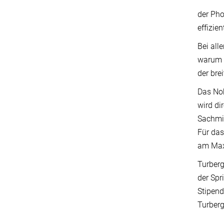
der Ph
effizie
Bei all
warum u
der bre
Das Nob
wird di
Sachmit
Für das
am Max-
Turberg
der Spr
Stipend
Turberg