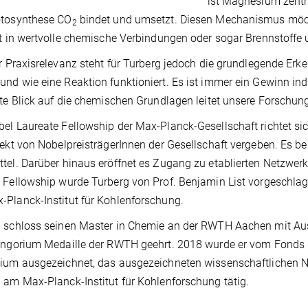
ist Magnesium zentr
otosynthese CO
bindet und umsetzt. Diesen Mechanismus möch
2
nt in wertvolle chemische Verbindungen oder sogar Brennstoff
er Praxisrelevanz steht für Turberg jedoch die grundlegende Erk
nd wie eine Reaktion funktioniert. Es ist immer ein Gewinn indu
ite Blick auf die chemischen Grundlagen leitet unsere Forschung
el Laureate Fellowship der Max-Planck-Gesellschaft richtet 
rekt von NobelpreisträgerInnen der Gesellschaft vergeben. Es be
tel. Darüber hinaus eröffnet es Zugang zu etablierten Netzwerken
 Fellowship wurde Turberg von Prof. Benjamin List vorgeschlag
Planck-Institut für Kohlenforschung.
 schloss seinen Master in Chemie an der RWTH Aachen mit Aus
ingorium Medaille der RWTH geehrt. 2018 wurde er vom Fonds 
ium ausgezeichnet, das ausgezeichneten wissenschaftlichen Na
 am Max-Planck-Institut für Kohlenforschung tätig.