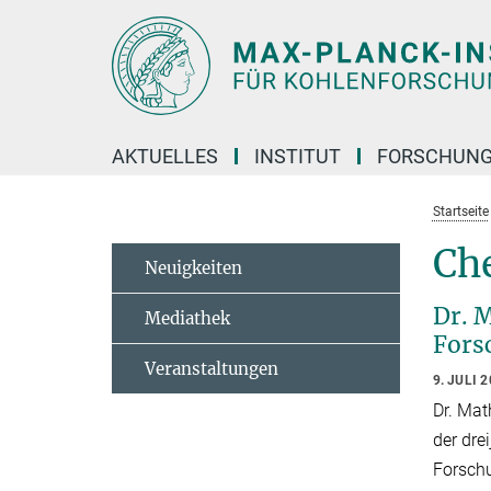
Hauptinhalt
AKTUELLES
INSTITUT
FORSCHUN
Startseite
Che
Neuigkeiten
Dr. 
Mediathek
Fors
Veranstaltungen
9. JULI 
Dr. Mat
der dre
Forschu