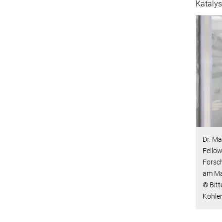
Katalys
Dr. Ma
Fellow
Forsc
am Max
© Bitt
Kohle