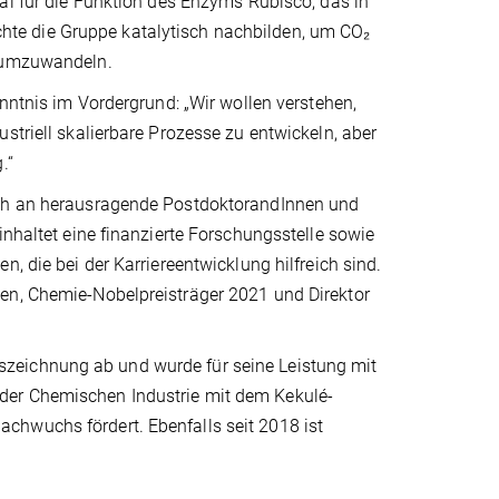
al für die Funktion des Enzyms Rubisco, das in
te die Gruppe katalytisch nachbilden, um CO₂
e umzuwandeln.
enntnis im Vordergrund: „Wir wollen verstehen,
striell skalierbare Prozesse zu entwickeln, aber
.“
sich an herausragende PostdoktorandInnen und
inhaltet eine finanzierte Forschungsstelle sowie
, die bei der Karriereentwicklung hilfreich sind.
en, Chemie-Nobelpreisträger 2021 und Direktor
zeichnung ab und wurde für seine Leistung mit
der Chemischen Industrie mit dem Kekulé-
chwuchs fördert. Ebenfalls seit 2018 ist