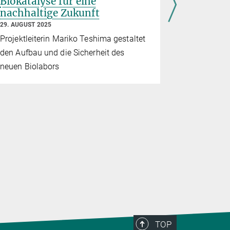
Biokatalyse für eine
Organis
nachhaltige Zukunft
Technol
29. AUGUST 2025
5. AUGUST 20
Projektleiterin Mariko Teshima gestaltet
List-Platf
den Aufbau und die Sicherheit des
Universitä
neuen Biolabors
nachhaltige
digitaler Z
Künstlicher
TOP