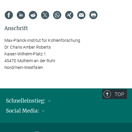
Anschrift
Max-Planck-Institut für Kohlenforschung
Dr. Charis Amber Roberts
Kaiser-Wilhelm-Platz 1
45470 Mülheim an der Ruhr
Nordrhein-Westfalen
TOP
Schnelleinstieg:
Social Media:
Publikationen
Max-Planck-Gesellschaft
Facebook
Kontakt und Anfahrtsbeschreibung
Instagram