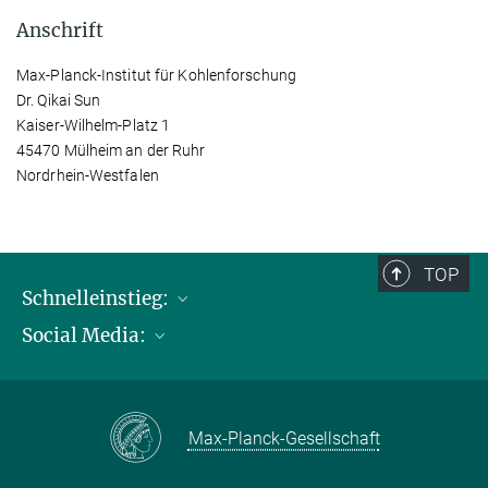
Anschrift
Max-Planck-Institut für Kohlenforschung
Dr. Qikai Sun
Kaiser-Wilhelm-Platz 1
45470 Mülheim an der Ruhr
Nordrhein-Westfalen
TOP
Schnelleinstieg:
Social Media:
Publikationen
Max-Planck-Gesellschaft
Facebook
Kontakt und Anfahrtsbeschreibung
Instagram
Max-Planck-Gesellschaft
LinkedIN
Youtube