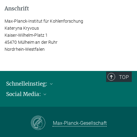
Anschrift
Max-Planck-Institut für Kohlenforschung
Kateryna Kryvous
Kaiser-Wilhelm-Platz 1
45470 Mülheim an der Ruhr
Nordrhein-Westfalen
TOP
Schnelleinstieg:
Social Media:
Publikationen
Max-Planck-Gesellschaft
Facebook
Kontakt und Anfahrtsbeschreibung
Instagram
Max-Planck-Gesellschaft
LinkedIN
Youtube