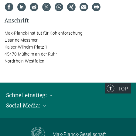
Anschrift
Max-Planck-Institut für Kohlenforschung
Lisanne Messmer
Kaiser-Wilhelm-Platz 1
45470 Mülheim an der Ruhr
Nordrhein-Westfalen
TOP
Schnelleinstieg:
Social Media:
Publikationen
Max-Planck-Gesellschaft
Facebook
Kontakt und Anfahrtsbeschreibung
Instagram
Max-Planck-Gesellschaft