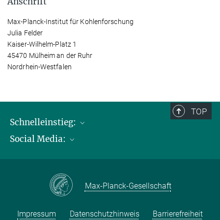
Anschrift
Max-Planck-Institut für Kohlenforschung
Julia Felder
Kaiser-Wilhelm-Platz 1
45470 Mülheim an der Ruhr
Nordrhein-Westfalen
TOP
Schnelleinstieg:
Social Media:
Publikationen
Max-Planck-Gesellschaft
Facebook
Kontakt und Anfahrtsbeschreibung
Instagram
Max-Planck-Gesellschaft
LinkedIN
Youtube
Impressum
Datenschutzhinweis
Barrierefreiheit