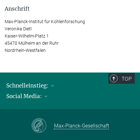
Anschrift
Max-Planck-Institut für Kohlenforschung
Veronika Dietl
Kaiser-Wilhelm-Platz 1
45470 Mülheim an der Ruhr
Nordrhein-Westfalen
TOP
Schnelleinstieg:
Social Media:
Publikationen
Max-Planck-Gesellschaft
Facebook
Kontakt und Anfahrtsbeschreibung
Instagram
Max-Planck-Gesellschaft
LinkedIN
Youtube