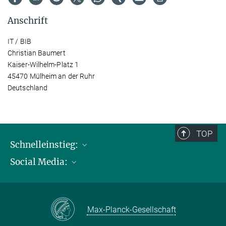
Anschrift
IT / BIB
Christian Baumert
Kaiser-Wilhelm-Platz 1
45470 Mülheim an der Ruhr
Deutschland
TOP
Schnelleinstieg:
Social Media:
Publikationen
Max-Planck-Gesellschaft
Facebook
Kontakt und Anfahrtsbeschreibung
Instagram
Max-Planck-Gesellschaft
LinkedIN