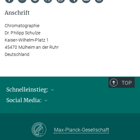
Anschrift
Chromatographie
Dr. Philipp Schulze
Kaiser-Wilhelm-Platz 1
45470 Mülheim an der Ruhr
Deutschland
TOP
Schnelleinstieg:
Social Media:
Publikationen
Max-Planck-Gesellschaft
Facebook
Kontakt und Anfahrtsbeschreibung
Instagram
Max-Planck-Gesellschaft
LinkedIN