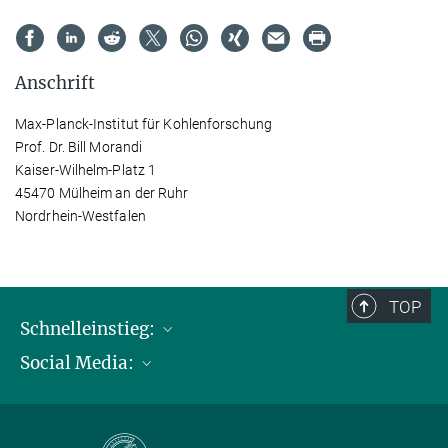
Anschrift
Max-Planck-Institut für Kohlenforschung
Prof. Dr. Bill Morandi
Kaiser-Wilhelm-Platz 1
45470 Mülheim an der Ruhr
Nordrhein-Westfalen
TOP
Schnelleinstieg:
Social Media:
Publikationen
Max-Planck-Gesellschaft
Facebook
Kontakt und Anfahrtsbeschreibung
Instagram