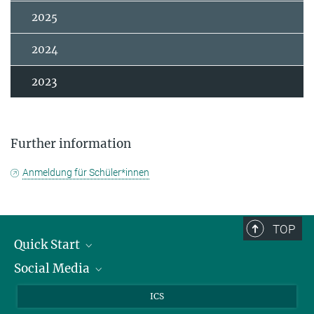
2025
2024
2023
Further information
Anmeldung für Schüler*innen
TOP
Quick Start
Social Media
Publications
Max Planck Society
Facebook
ICS