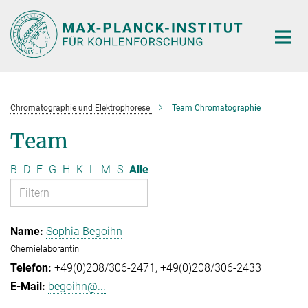
Hauptinhalt
Chromatographie und Elektrophorese
Team Chromatographie
Team
B
D
E
G
H
K
L
M
S
Alle
Sophia Begoihn
Chemielaborantin
+49(0)208/306-2471
+49(0)208/306-2433
begoihn@...