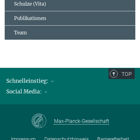
Schulze (Vita)
Publikationen
Team
TOP
Schnelleinstieg:
Social Media:
Publikationen
Max-Planck-Gesellschaft
Facebook
Kontakt und Anfahrtsbeschreibung
Instagram
Max-Planck-Gesellschaft
LinkedIN
Youtube
Impressum
Datenschutzhinweis
Barrierefreiheit