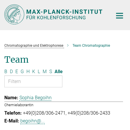
Hauptinhalt
Chromatographie und Elektrophorese
Team Chromatographie
Team
B
D
E
G
H
K
L
M
S
Alle
Sophia Begoihn
Chemielaborantin
+49(0)208/306-2471
+49(0)208/306-2433
begoihn@...