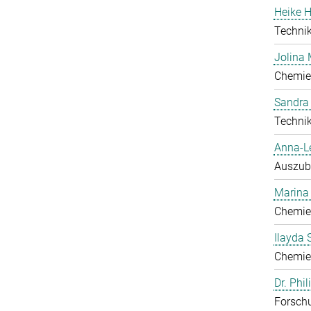
Heike H
Technik
Jolina 
Chemie
Sandra
Technik
Anna-L
Auszub
Marina
Chemie
Ilayda 
Chemie
Dr. Phi
Forschu