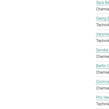
Sara B
Chemie
Georg B
Technik
Veronik
Technik
Sandra 
Chemie
Berfin 
Chemie
Corinn
Chemie
Phil He
Technik