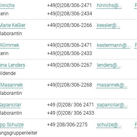
inrichs
+49(0)208/306-2471
hinrichs@...
P
erin
+49(0)208/306-2434
Marie Keßler
+49(0)208/306-2266
kessler@...
laborantin
 Klimmek
+49(0)208/306-2471
kestermann@...
P
erin
+49(0)208/306-2433
ena Lenders
+49(0)208/306-2267
lenders@...
ildende
 Masannek
+49(0)208/306-2268
masannek@...
laborantin
Sapancilar
+49 (0)208/ 306 2471
sapancilar@...
laborantin
+49 (0)208/ 306 2433
lipp Schulze
+49 208/306-2275
schulze@...
P
ngsgruppenleiter