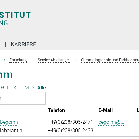
G
KARRIERE
Forschung
Service Abteilungen
Chromatographie und Elektrophor
am
G
H
K
L
M
S
Alle
Telefon
E-Mail
 Begoihn
+49(0)208/306-2471
begoihn@...
laborantin
+49(0)208/306-2433