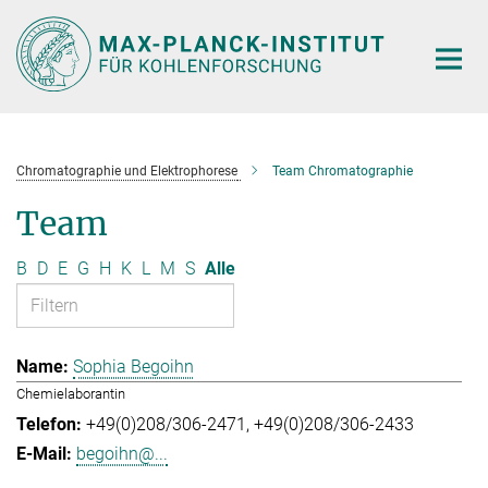
Hauptinhalt
Chromatographie und Elektrophorese
Team Chromatographie
Team
B
D
E
G
H
K
L
M
S
Alle
Sophia Begoihn
Chemielaborantin
+49(0)208/306-2471
+49(0)208/306-2433
begoihn@...