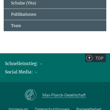
Schulze (Vita)
Publikationen
Team
TOP
Schnelleinstieg:
Social Media:
Publikationen
Max-Planck-Gesellschaft
Facebook
Kontakt und Anfahrtsbeschreibung
Instagram
Max-Planck-Gesellschaft
LinkedIN
Youtube
Impressum
Datenschutzhinweis
Barrierefreiheit