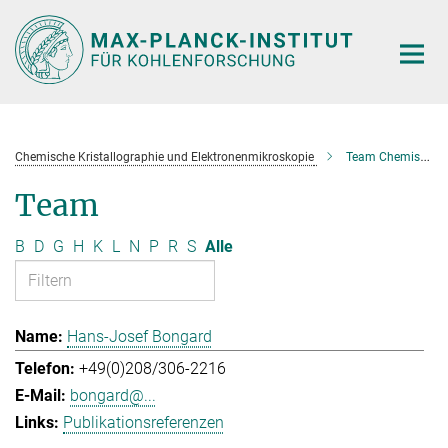
Hauptinhalt
Chemische Kristallographie und Elektronenmikroskopie
Team Chemische Kristallographie und Elektronenmikroskopie
Team
B
D
G
H
K
L
N
P
R
S
Alle
Hans-Josef Bongard
+49(0)208/306-2216
bongard@...
Publikationsreferenzen