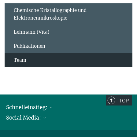
Chemische Kristallographie und
Elektronenmikroskopie
Lehmann (Vita)
Publikationen
Team
TOP
Schnelleinstieg:
Social Media:
Publikationen
Max-Planck-Gesellschaft
Facebook