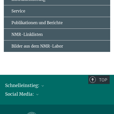
Service
Publikationen und Berichte
NMR-Linklisten
Bilder aus dem NMR-Labor
TOP
Schnelleinstieg:
Social Media:
Publikationen
Max-Planck-Gesellschaft
Facebook
Kontakt und Anfahrtsbeschreibung
Instagram