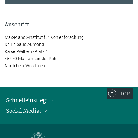
Anschrift
Max-Planck-Institut für Kohlenforschung
Dr. Thibaud Aumond
Kaiser-Wilhelm-Platz 1
45470 Mülheim an der Ruhr
Nordrhein-Westfalen
TOP
Schnelleinstieg:
Social Media:
Publikationen
Max-Planck-Gesellschaft
Facebook
Kontakt und Anfahrtsbeschreibung
Instagram