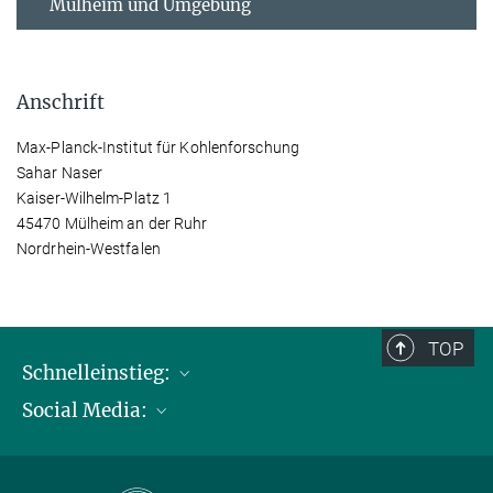
Mülheim und Umgebung
Anschrift
Max-Planck-Institut für Kohlenforschung
Sahar Naser
Kaiser-Wilhelm-Platz 1
45470 Mülheim an der Ruhr
Nordrhein-Westfalen
TOP
Schnelleinstieg:
Social Media:
Publikationen
Max-Planck-Gesellschaft
Facebook
Kontakt und Anfahrtsbeschreibung
Instagram