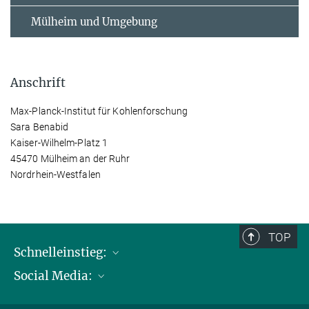
Mülheim und Umgebung
Anschrift
Max-Planck-Institut für Kohlenforschung
Sara Benabid
Kaiser-Wilhelm-Platz 1
45470 Mülheim an der Ruhr
Nordrhein-Westfalen
TOP
Schnelleinstieg:
Social Media:
Publikationen
Max-Planck-Gesellschaft
Facebook