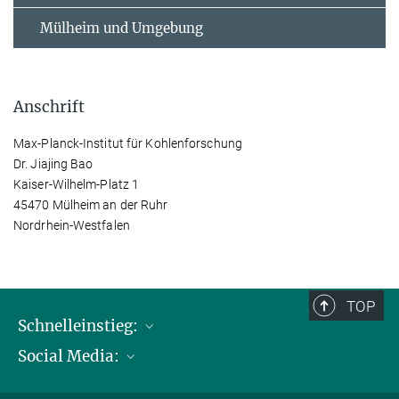
Mülheim und Umgebung
Anschrift
Max-Planck-Institut für Kohlenforschung
Dr. Jiajing Bao
Kaiser-Wilhelm-Platz 1
45470 Mülheim an der Ruhr
Nordrhein-Westfalen
TOP
Schnelleinstieg:
Social Media:
Publikationen
Max-Planck-Gesellschaft
Facebook