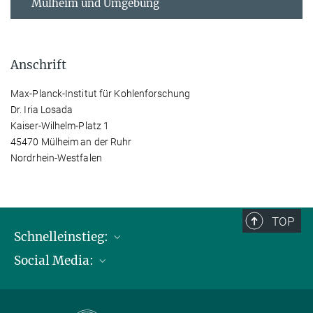
Mülheim und Umgebung
Anschrift
Max-Planck-Institut für Kohlenforschung
Dr. Iria Losada
Kaiser-Wilhelm-Platz 1
45470 Mülheim an der Ruhr
Nordrhein-Westfalen
TOP
Schnelleinstieg:
Social Media:
Publikationen
Max-Planck-Gesellschaft
Facebook
Kontakt und Anfahrtsbeschreibung
Instagram