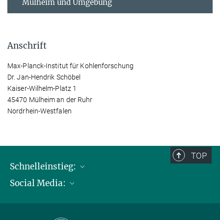
Mülheim und Umgebung
Anschrift
Max-Planck-Institut für Kohlenforschung
Dr. Jan-Hendrik Schöbel
Kaiser-Wilhelm-Platz 1
45470 Mülheim an der Ruhr
Nordrhein-Westfalen
TOP
Schnelleinstieg:
Social Media:
Publikationen
Max-Planck-Gesellschaft
Facebook
Kontakt und Anfahrtsbeschreibung
Instagram