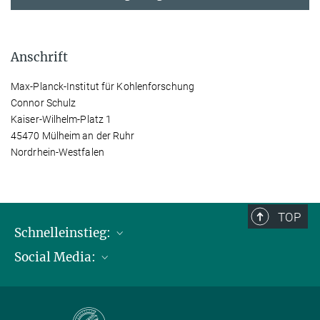
Anschrift
Max-Planck-Institut für Kohlenforschung
Connor Schulz
Kaiser-Wilhelm-Platz 1
45470 Mülheim an der Ruhr
Nordrhein-Westfalen
TOP
Schnelleinstieg:
Social Media:
Publikationen
Max-Planck-Gesellschaft
Facebook
Kontakt und Anfahrtsbeschreibung
Instagram