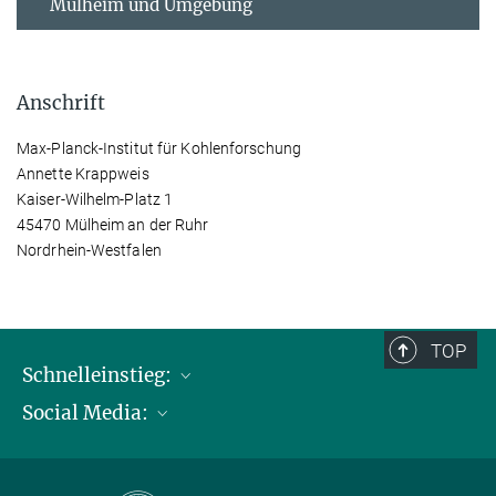
Mülheim und Umgebung
Anschrift
Max-Planck-Institut für Kohlenforschung
Annette Krappweis
Kaiser-Wilhelm-Platz 1
45470 Mülheim an der Ruhr
Nordrhein-Westfalen
TOP
Schnelleinstieg:
Social Media:
Publikationen
Max-Planck-Gesellschaft
Facebook
Kontakt und Anfahrtsbeschreibung
Instagram