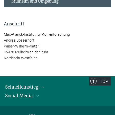
Mülheim und Umgebung
Anschrift
Max-Planck-Institut für Kohlenforschung
Andrea Bosserhoff
Kaiser-Wilhelm-Platz 1
45470 Mülheim an der Ruhr
Nordrhein-Westfalen
TOP
Schnelleinstieg:
Social Media:
Publikationen
Max-Planck-Gesellschaft
Facebook
Kontakt und Anfahrtsbeschreibung
Instagram