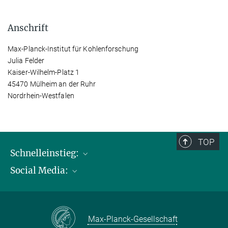
Anschrift
Max-Planck-Institut für Kohlenforschung
Julia Felder
Kaiser-Wilhelm-Platz 1
45470 Mülheim an der Ruhr
Nordrhein-Westfalen
TOP
Schnelleinstieg:
Social Media:
Publikationen
Max-Planck-Gesellschaft
Facebook
Kontakt und Anfahrtsbeschreibung
Instagram
Max-Planck-Gesellschaft
LinkedIN