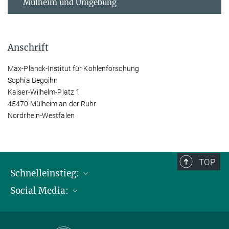
Mülheim und Umgebung
Anschrift
Max-Planck-Institut für Kohlenforschung
Sophia Begoihn
Kaiser-Wilhelm-Platz 1
45470 Mülheim an der Ruhr
Nordrhein-Westfalen
TOP
Schnelleinstieg:
Social Media:
Publikationen
Max-Planck-Gesellschaft
Facebook
Kontakt und Anfahrtsbeschreibung
Instagram