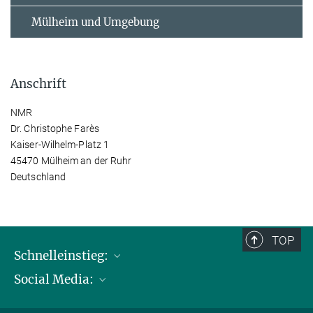
Mülheim und Umgebung
Anschrift
NMR
Dr. Christophe Farès
Kaiser-Wilhelm-Platz 1
45470 Mülheim an der Ruhr
Deutschland
TOP
Schnelleinstieg:
Social Media:
Publikationen
Max-Planck-Gesellschaft
Facebook