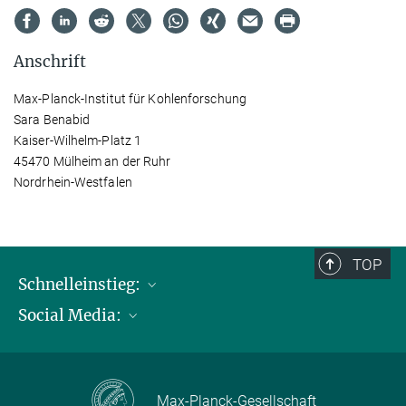
Anschrift
Max-Planck-Institut für Kohlenforschung
Sara Benabid
Kaiser-Wilhelm-Platz 1
45470 Mülheim an der Ruhr
Nordrhein-Westfalen
TOP
Schnelleinstieg:
Social Media:
Publikationen
Max-Planck-Gesellschaft
Facebook
Kontakt und Anfahrtsbeschreibung
Instagram
Max-Planck-Gesellschaft