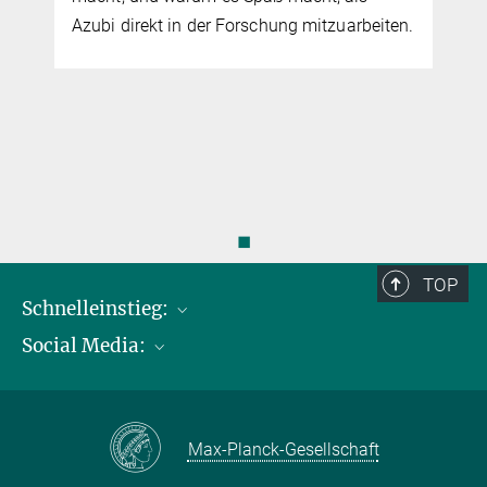
Azubi direkt in der Forschung mitzuarbeiten.
◼
TOP
Schnelleinstieg:
Social Media:
Publikationen
Max-Planck-Gesellschaft
Facebook
Kontakt und Anfahrtsbeschreibung
Instagram
Max-Planck-Gesellschaft
LinkedIN