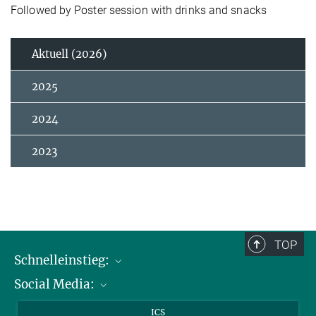
Followed by Poster session with drinks and snacks
Aktuell (2026)
2025
2024
2023
TOP
Schnelleinstieg:
Social Media:
Publikationen
Max-Planck-Gesellschaft
Facebook
ICS