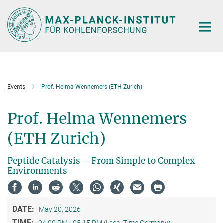
Main-
Content
Events
Prof. Helma Wennemers (ETH Zurich)
Prof. Helma Wennemers
(ETH Zurich)
Peptide Catalysis – From Simple to Complex
Environments
DATE:
May 20, 2026
TIME:
04:00 PM - 05:15 PM (Local Time Germany)