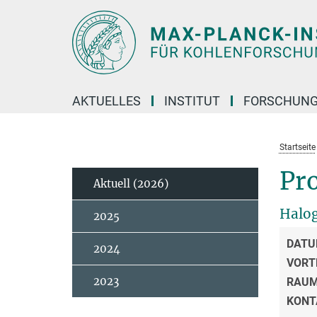
Hauptinhalt
AKTUELLES
INSTITUT
FORSCHUN
Startseite
Pro
Aktuell (2026)
Halog
2025
DATU
2024
VORT
2023
RAU
KONT