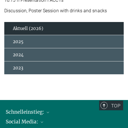
16:15 h Presentation FACCTs
Discussion, Poster Session with drinks and snacks
Aktuell (2026)
2025
2024
2023
TOP
Schnelleinstieg:
Social Media:
Publikationen