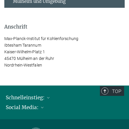
Mülheim und Umgebung
Anschrift
Max-Planck-Institut für Kohlenforschung
Ibtesham Tarannum
Kaiser-Wilhelm-Platz 1
45470 Mülheim an der Ruhr
Nordrhein-Westfalen
TOP
Schnelleinstieg:
Social Media:
Publikationen
Max-Planck-Gesellschaft
Facebook
Kontakt und Anfahrtsbeschreibung
Instagram