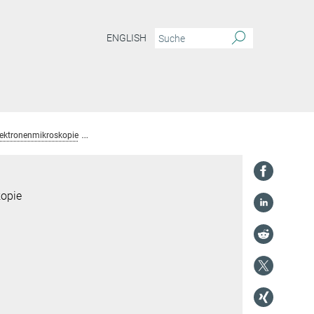
ENGLISH
lektronenmikroskopie
Team Chemische Kristallographie und Elektronenmikros
kopie