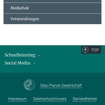
Mediathek
Veranstaltungen
TOP
Schnelleinstieg:
Social Media:
Publikationen
Max-Planck-Gesellschaft
Facebook
Kontakt und Anfahrtsbeschreibung
Instagram
Max-Planck-Gesellschaft
LinkedIN
Youtube
Impressum
Datenschutzhinweis
Barrierefreiheit