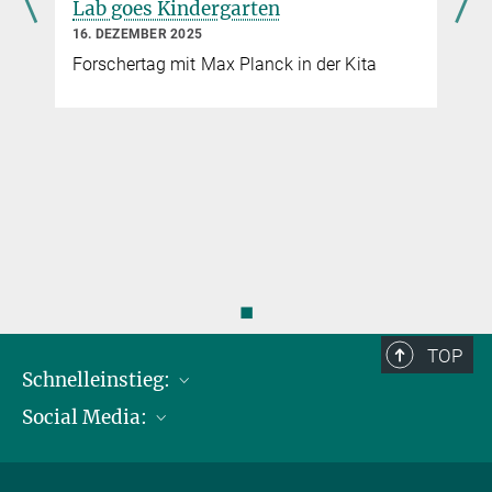
Lab goes Kindergarten
16. DEZEMBER 2025
Forschertag mit Max Planck in der Kita
◼
TOP
Schnelleinstieg:
Social Media:
Publikationen
Max-Planck-Gesellschaft
Facebook
Kontakt und Anfahrtsbeschreibung
Instagram