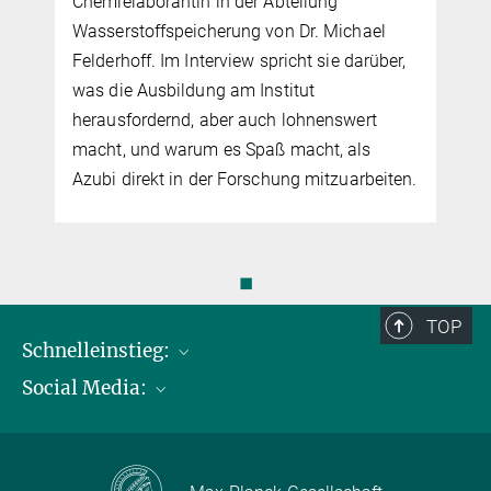
Chemielaborantin in der Abteilung
Wasserstoffspeicherung von Dr. Michael
Felderhoff. Im Interview spricht sie darüber,
was die Ausbildung am Institut
herausfordernd, aber auch lohnenswert
macht, und warum es Spaß macht, als
Azubi direkt in der Forschung mitzuarbeiten.
◼
TOP
Schnelleinstieg:
Social Media:
Publikationen
Max-Planck-Gesellschaft
Facebook
Kontakt und Anfahrtsbeschreibung
Instagram