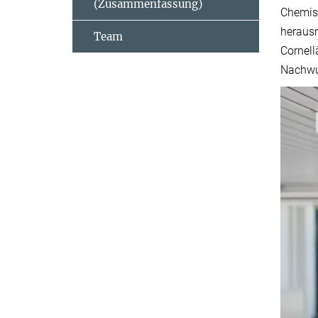
(Zusammenfassung)
Chemist
herausr
Team
Cornell
Nachwu