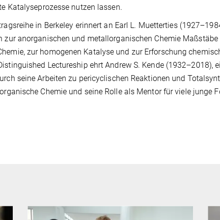
nte Katalyseprozesse nutzen lassen.
tragsreihe in Berkeley erinnert an Earl L. Muetterties (1927–198
n zur anorganischen und metallorganischen Chemie Maßstäbe se
Chemie, zur homogenen Katalyse und zur Erforschung chemisc
istinguished Lectureship ehrt Andrew S. Kende (1932–2018), e
urch seine Arbeiten zu pericyclischen Reaktionen und Totalsyn
 organische Chemie und seine Rolle als Mentor für viele junge 