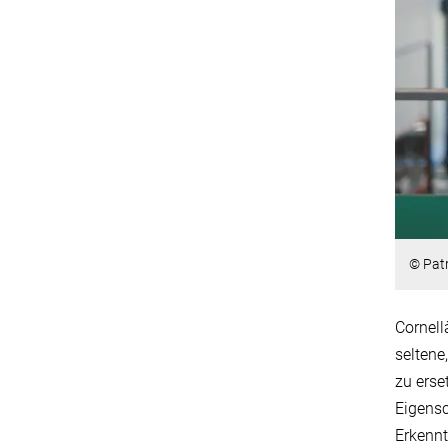
© Patr
Cornell
seltene
zu erse
Eigensc
Erkennt