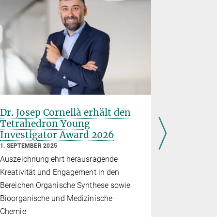
Dr. Josep Cornellà erhält den
Katalys
Tetrahedron Young
zwische
Investigator Award 2026
Zukunft
1. SEPTEMBER 2025
23. JUNI 202
Auszeichnung ehrt herausragende
Dr. Josep C
Kreativität und Engagement in den
Max-Planck-
Bereichen Organische Synthese sowie
Kohlenfors
Bioorganische und Medizinische
Chemie