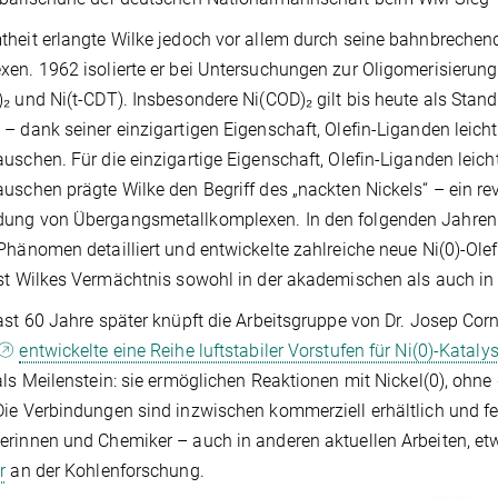
heit erlangte Wilke jedoch vor allem durch seine bahnbrechend
en. 1962 isolierte er bei Untersuchungen zur Oligomerisierun
₂ und Ni(t‐CDT). Insbesondere Ni(COD)₂ gilt bis heute als Stand
– dank seiner einzigartigen Eigenschaft, Olefin-Liganden leich
uschen. Für die einzigartige Eigenschaft, Olefin-Liganden leic
uschen prägte Wilke den Begriff des „nackten Nickels“ – ein re
ung von Übergangsmetallkomplexen. In den folgenden Jahren 
Phänomen detailliert und entwickelte zahlreiche neue Ni(0)-Ol
st Wilkes Vermächtnis sowohl in der akademischen als auch in d
ast 60 Jahre später knüpft die Arbeitsgruppe von Dr. Josep Co
entwickelte eine Reihe luftstabiler Vorstufen für Ni(0)-Kataly
als Meilenstein: sie ermöglichen Reaktionen mit Nickel(0), ohn
ie Verbindungen sind inzwischen kommerziell erhältlich und fe
rinnen und Chemiker – auch in anderen aktuellen Arbeiten, e
r
an der Kohlenforschung.