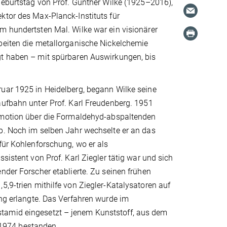
Geburtstag von Prof. Günther Wilke (1925–2016),
ktor des Max-Planck-Instituts für
m hundertsten Mal. Wilke war ein visionärer
beiten die metallorganische Nickelchemie
t haben – mit spürbaren Auswirkungen, bis
uar 1925 in Heidelberg, begann Wilke seine
aufbahn unter Prof. Karl Freudenberg. 1951
omotion über die Formaldehyd-abspaltenden
b. Noch im selben Jahr wechselte er an das
für Kohlenforschung, wo er als
sistent von Prof. Karl Ziegler tätig war und sich
nder Forscher etablierte. Zu seinen frühen
5,9-trien mithilfe von Ziegler-Katalysatoren auf
ung erlangte. Das Verfahren wurde im
stamid eingesetzt – jenem Kunststoff, aus dem
1974 bestanden.