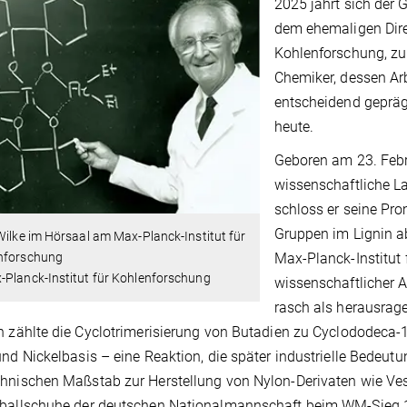
2025 jährt sich der 
dem ehemaligen Dire
Kohlenforschung, zu
Chemiker, dessen Ar
entscheidend gepräg
heute.
Geboren am 23. Febr
wissenschaftliche L
schloss er seine Pr
Gruppen im Lignin a
Wilke im Hörsaal am Max-Planck-Institut für
nforschung
Max-Planck-Institut 
-Planck-Institut für Kohlenforschung
wissenschaftlicher As
rasch als herausrage
n zählte die Cyclotrimerisierung von Butadien zu Cyclododeca-1,
und Nickelbasis – eine Reaktion, die später industrielle Bedeut
hnischen Maßstab zur Herstellung von Nylon-Derivaten wie Ve
ßballschuhe der deutschen Nationalmannschaft beim WM-Sieg 