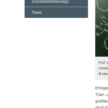
(Zusammenfassung)
Team
Prof. 
Kohle
© Max
Erfolge
Titan- 
großtec
die Fu