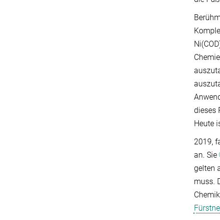
Berühmt
Komplex
Ni(COD)
Chemie 
auszuta
auszuta
Anwend
dieses 
Heute i
2019, f
an. Sie
gelten 
muss. D
Chemike
Fürstne