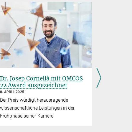
Dr. Josep Cornellà mit OMCOS
Dr. Jose
22 Award ausgezeichnet
Gassman
8. APRIL 2025
21. MÄRZ 20
Der Preis würdigt herausragende
Dr. Josep C
wissenschaftliche Leistungen in der
Forschungs
Frühphase seiner Karriere
von Bismut 
renommier
der Univers