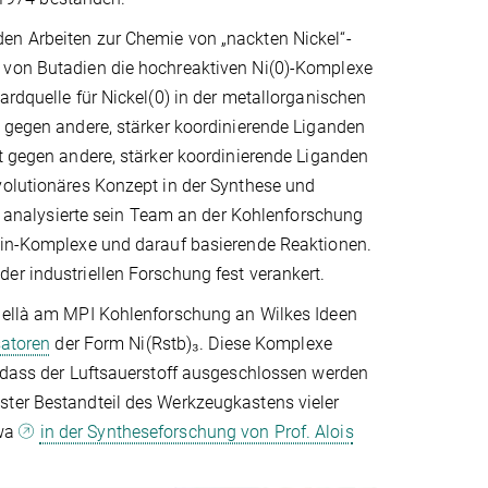
en Arbeiten zur Chemie von „nackten Nickel“-
g von Butadien die hochreaktiven Ni(0)-Komplexe
ardquelle für Nickel(0) in der metallorganischen
t gegen andere, stärker koordinierende Liganden
ht gegen andere, stärker koordinierende Liganden
volutionäres Konzept in der Synthese und
analysierte sein Team an der Kohlenforschung
efin-Komplexe und darauf basierende Reaktionen.
er industriellen Forschung fest verankert.
rnellà am MPI Kohlenforschung an Wilkes Ideen
satoren
der Form Ni(Rstb)₃. Diese Komplexe
e dass der Luftsauerstoff ausgeschlossen werden
ster Bestandteil des Werkzeugkastens vieler
twa
in der Syntheseforschung von Prof. Alois