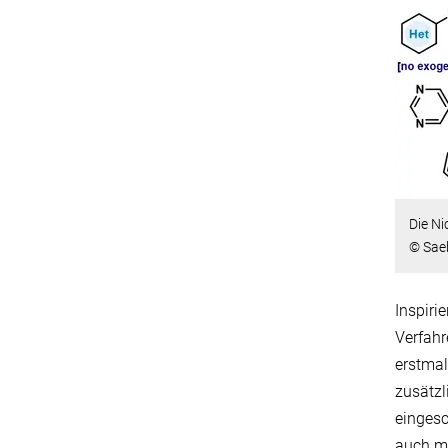
Die Ni
© Sae
Inspiri
Verfahr
erstma
zusätzl
eingesc
auch me